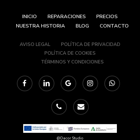
INICIO
REPARACIONES
PRECIOS
NUESTRA HISTORIA
BLOG
CONTACTO
AVISO LEGAL
POLÍTICA DE PRIVACIDAD
POLÍTICA DE COOKIES
TÉRMINOS Y CONDICIONES
facebook
linkedin
google-
instagram
whatsapp
plus
phone
email
@Dacor Studio