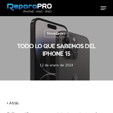
Skip
Menu
to
main
content
Novedades
TODO LO QUE SABEMOS DEL
IPHONE 15
12 de enero de 2024
Atrás